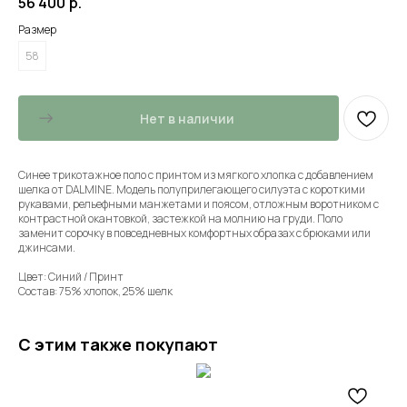
56 400
р.
Размер
58
Нет в наличии
Синее трикотажное поло с принтом из мягкого хлопка с добавлением
шелка от DALMINE. Модель полуприлегающего силуэта с короткими
рукавами, рельефными манжетами и поясом, отложным воротником с
контрастной окантовкой, застежкой на молнию на груди. Поло
заменит сорочку в повседневных комфортных образах с брюками или
джинсами.
Цвет: Синий / Принт
Состав: 75% хлопок, 25% шелк
С этим также покупают