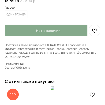
15 750
р.
22 500
р.
Размер
ОДИН РАЗМЕР
Нет в наличии
Платок из шелка с принтом от LAURA BIAGIOTTI. Классическая
квадратная форма с контрастной окантовкой, логотип. Модель
идеально подходит для ношения на шее или плечах, чтобы сохранить
уют в холодные дни.
Цвет: Зеленый
Состав: 100% шелк
С этим также покупают
50 %