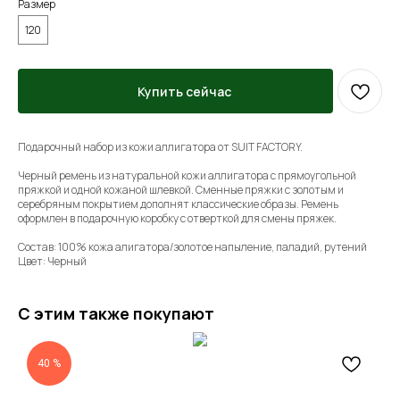
Размер
120
Купить сейчас
Подарочный набор из кожи аллигатора от SUIT FACTORY.
Черный ремень из натуральной кожи аллигатора с прямоугольной
пряжкой и одной кожаной шлевкой. Сменные пряжки с золотым и
серебряным покрытием дополнят классические образы. Ремень
оформлен в подарочную коробку с отверткой для смены пряжек.
Состав: 100% кожа алигатора/золотое напыление, паладий, рутений
Цвет: Черный
С этим также покупают
40 %