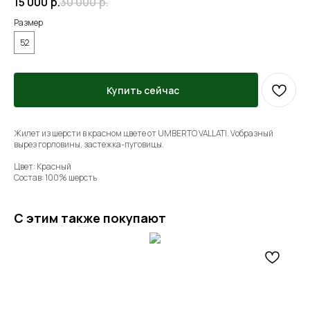
15 000
р.
30 000
р.
Размер
52
Купить сейчас
Жилет из шерсти в красном цвете от UMBERTO VALLATI. Vобразный
вырез горловины, застежка-пуговицы.
Цвет: Красный
Состав: 100% шерсть
С этим также покупают