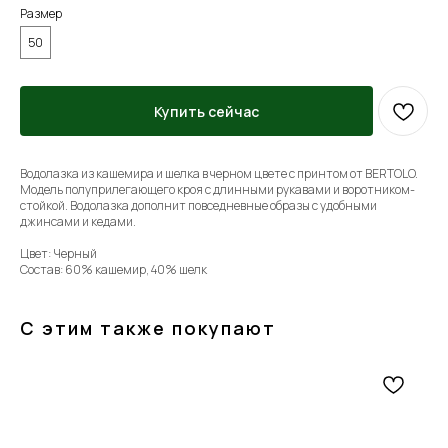
Размер
50
Купить сейчас
Водолазка из кашемира и шелка в черном цвете с принтом от BERTOLO.
Модель полуприлегающего кроя с длинными рукавами и воротником-
стойкой. Водолазка дополнит повседневные образы с удобными
джинсами и кедами.
Цвет: Черный
Состав: 60% кашемир, 40% шелк
С этим также покупают