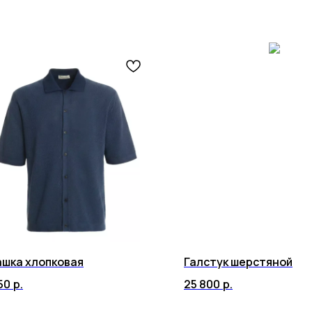
ашка хлопковая
Галстук шерстяной
50
р.
25 800
р.