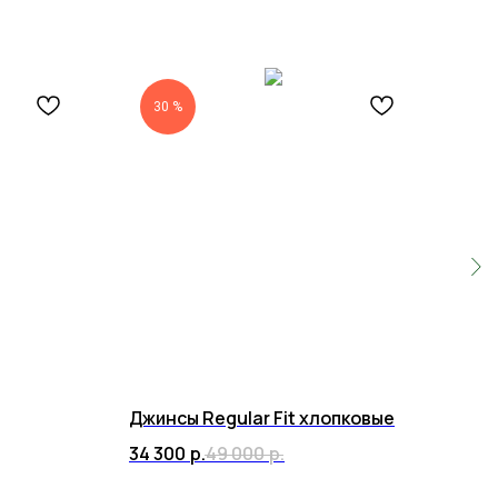
30 %
4
Джинсы Regular Fit хлопковые
Пид
34 300
р.
49 000
р.
77 