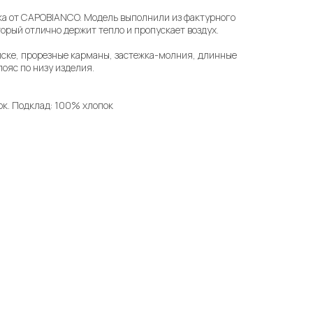
ка от CAPOBIANCO. Модель выполнили из фактурного
орый отлично держит тепло и пропускает воздух.
ске, прорезные карманы, застежка-молния, длинные
ояс по низу изделия.
ок. Подклад: 100% хлопок