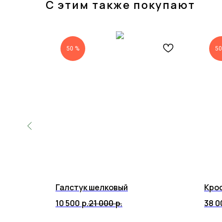
С этим также покупают
50 %
50
Галстук шелковый
Кро
10 500
р.
21 000
р.
38 0