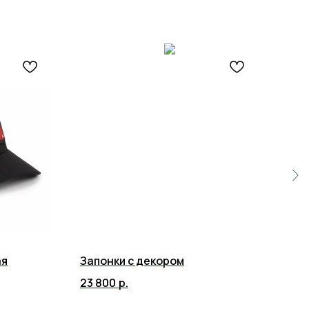
ая
Запонки с декором
Джи
23 800
р.
61 
Нет