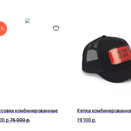
 %
ссовки комбинированные
Кепка комбинированн
00
р.
76 000
р.
19 100
р.