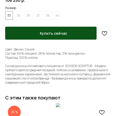
106 250
р.
Размер
33
34
36
37
38
40
Купить сейчас
Цвет: Деним, Синий
Состав: 69% лиоцелл, 28% полиэстер, 3% полиуретан.
Подклад: 100% хлопок
Синие джинсы из смесового лиоцелла от SCISSOR SCRIPTOR. -Модель
прямого кроя со средней посадкой, поясом со шлевками, прорезными и
накладными карманами, застежкой на молнию и пуговицу, фирменной
нашивкой с логотипом бренда. -Базовые джинсы прекрасно дополнят
современный городской образ
С этим также покупают
30 %