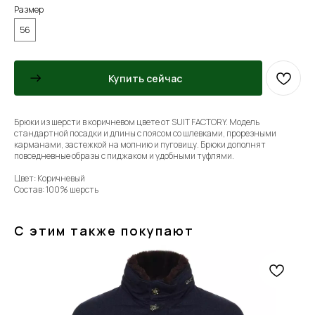
Размер
56
Купить сейчас
Брюки из шерсти в коричневом цвете от SUIT FACTORY. Модель
стандартной посадки и длины с поясом со шлевками, прорезными
карманами, застежкой на молнию и пуговицу. Брюки дополнят
повседневные образы с пиджаком и удобными туфлями.
Цвет: Коричневый
Состав: 100% шерсть
С этим также покупают