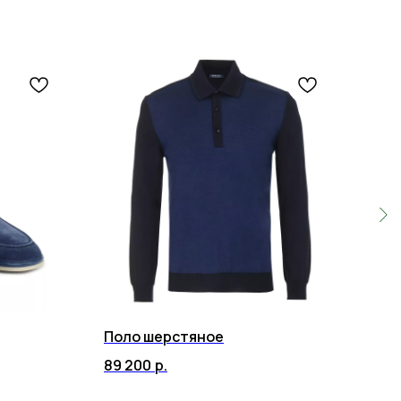
5
Поло шерстяное
Рем
89 200
р.
12 7