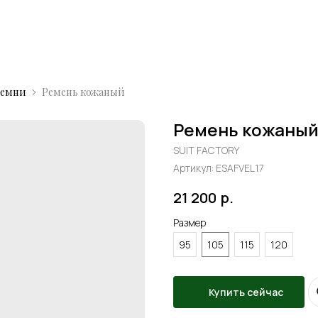
Ремни
Ремень кожаный
Ремень кожаны
SUIT FACTORY
Артикул:
ESAFVEL17
21 200
р.
Размер
95
105
115
120
Купить сейчас