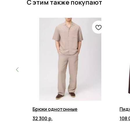
С этим также покупают
Брюки однотонные
Пид
32 300
р.
108 