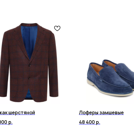
жак шерстяной
Лоферы замшевые
000
р.
48 400
р.