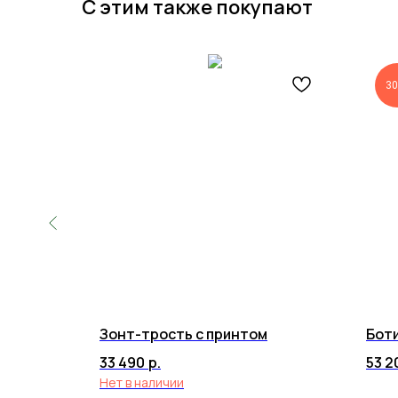
С этим также покупают
30
Зонт-трость с принтом
Боти
33 490
р.
53 2
Нет в наличии