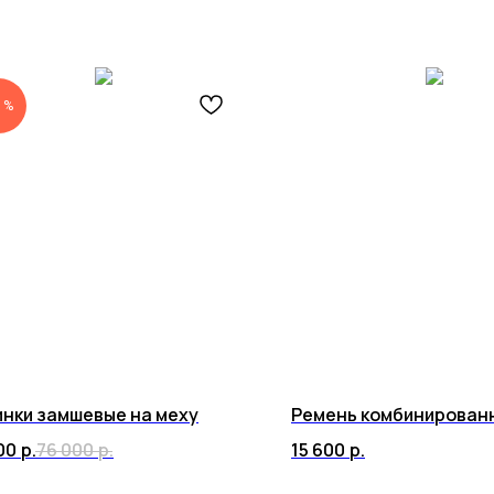
 %
нки замшевые на меху
Ремень комбинирован
00
р.
76 000
р.
15 600
р.