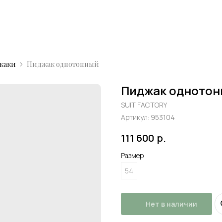
жаки
Пиджак однотонный
Пиджак одното
SUIT FACTORY
Артикул:
953104
111 600
р.
Размер
54
Нет в наличии