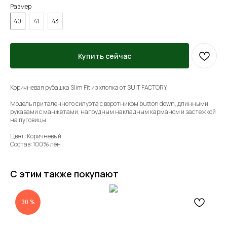
Размер
40
41
43
Купить сейчас
Коричневая рубашка Slim Fit из хлопка от SUIT FACTORY.
Модель приталенного силуэта с воротником button down, длинными
рукавами с манжетами, нагрудным накладным карманом и застежкой
на пуговицы.
Цвет: Коричневый
Состав: 100% лён
С этим также покупают
30 %