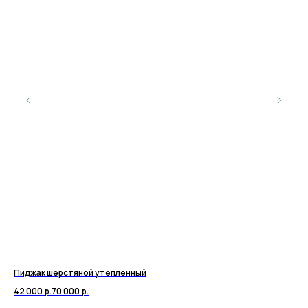
Пиджак шерстяной утепленный
Ре
42 000
р.
70 000
р.
62