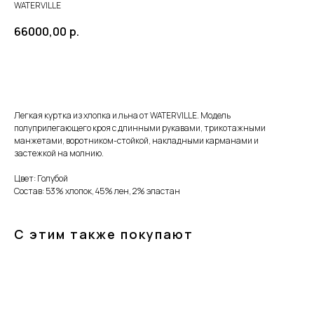
WATERVILLE
66000,00
р.
Купить сейчас
Легкая куртка из хлопка и льна от WATERVILLE. Модель
полуприлегающего кроя с длинными рукавами, трикотажными
манжетами, воротником-стойкой, накладными карманами и
застежкой на молнию.
Цвет: Голубой
Состав: 53% хлопок, 45% лен, 2% эластан
С этим также покупают