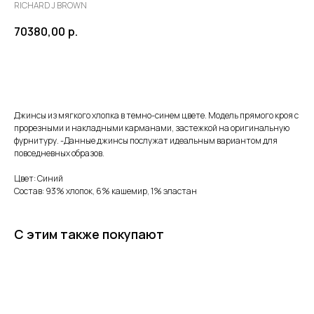
RICHARD J BROWN
70380,00
р.
Купить сейчас
Джинсы из мягкого хлопка в темно-синем цвете. Модель прямого кроя с
прорезными и накладными карманами, застежкой на оригинальную
фурнитуру. -Данные джинсы послужат идеальным вариантом для
повседневных образов.
Цвет: Синий
Состав: 93% хлопок, 6% кашемир, 1% эластан
С этим также покупают