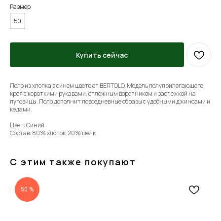
Размер
50
Купить сейчас
Поло из хлопка в синем цвете от BERTOLO. Модель полуприлегающего
кроя с короткими рукавами, отложным воротником и застежкой на
пуговицы. Поло дополнит повседневные образы с удобными джинсами и
кедами.
Цвет: Синий
Состав: 80% хлопок, 20% шелк
С этим также покупают
50 %