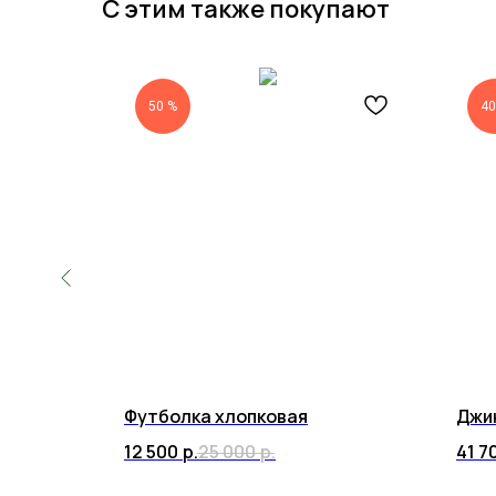
С этим также покупают
50 %
40
Футболка хлопковая
Джин
12 500
р.
25 000
р.
41 7