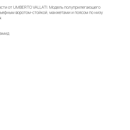
рсти от UMBERTO VALLATI. Модель полуприлегающего
льефным воротом-стойкой, манжетами и поясом по низу
ы.
иамид