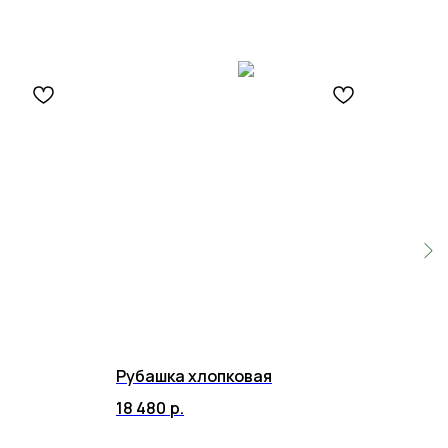
Рубашка хлопковая
Пид
18 480
р.
77 