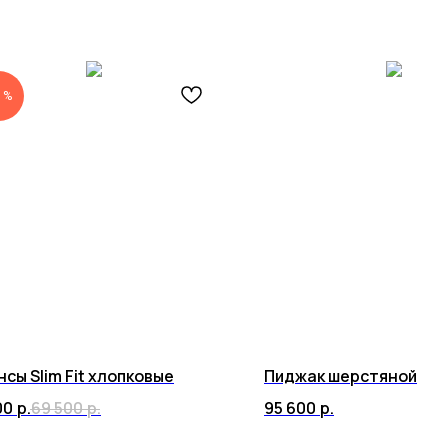
 %
сы Slim Fit хлопковые
Пиджак шерстяной
00
р.
69 500
р.
95 600
р.