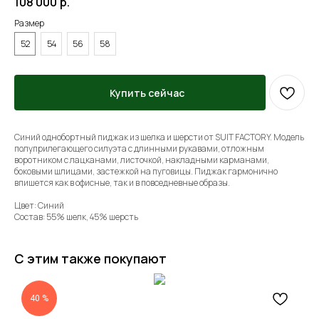
108 000
р.
Размер
52
54
56
58
Купить сейчас
Синий однобортный пиджак из шелка и шерсти от SUIT FACTORY. Модель
полуприлегающего силуэта с длинными рукавами, отложным
воротником с лацканами, листочкой, накладными карманами,
боковыми шлицами, застежкой на пуговицы. Пиджак гармонично
впишется как в офисные, так и в повседневные образы.
Цвет: Синий
Состав: 55% шелк, 45% шерсть
С этим также покупают
40 %