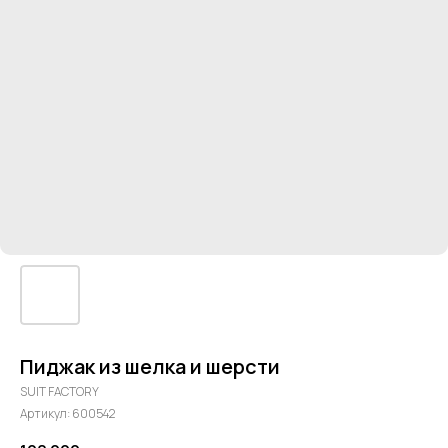
Пиджак из шелка и шерсти
SUIT FACTORY
Артикул:
600542