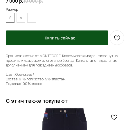
7 000
р.
10 000
р.
Размер
S
M
L
Купить сейчас
Оранжевая кепка от MONTECORE. Классическая модель с изогнутым
прошитым козырьком и логотипом бренда. Кепка станет идеальным
дополнением для повседневных образов.
Цвет: Оранжевый
Состав: 91% полиэстер, 9% эластан.
Подклад: 100% хлопок
С этим также покупают