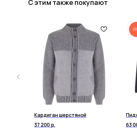
С этим также покупают
30
Кардиган шерстяной
Пид
37 200
р.
63 0