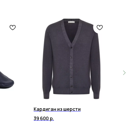
Кардиган из шерсти
Брю
39 600
р.
41 