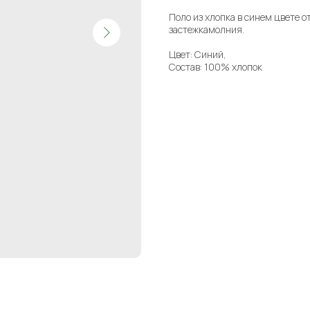
Поло из хлопка в синем цвете о
застежкамолния.
Цвет: Синий,
Состав: 100% хлопок