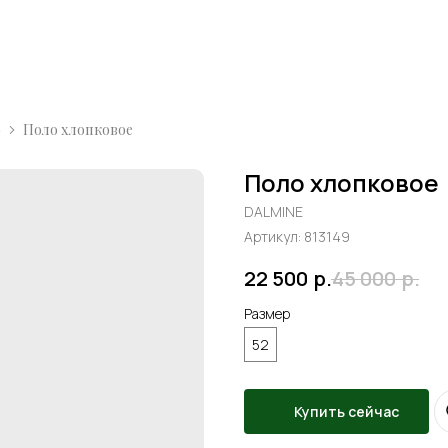
о
Поло хлопковое
Поло хлопковое
DALMINE
Артикул:
813149
22 500
р.
45 000
р.
Размер
52
Купить сейчас