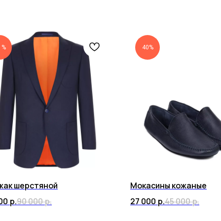
 %
40%
жак шерстяной
Мокасины кожаные
00
р.
90 000
р.
27 000
р.
45 000
р.