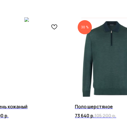
30 %
ень кожаный
Поло шерстяное
00
р.
73 640
р.
105 200
р.