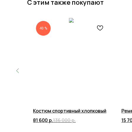
С этим также покупают
40 %
Костюм спортивный хлопковый
Рем
81 600
р.
136 000
р.
15 7