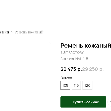
Ремни
Ремень кожаный
Ремень кожаны
SUIT FACTORY
Артикул:
HAL-1-B
20 475
р.
29 250
р.
Размер
105
115
120
Купить сейчас