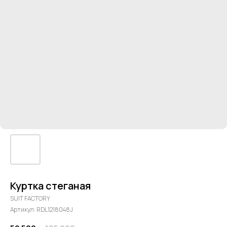
Куртка стеганая
SUIT FACTORY
Артикул:
RDL1218048J