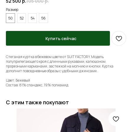
52 500
р.
105 000
р.
Размер
50
52
54
56
Купить сейчас
Стеганая куртка в бежевом цвете от SUIT FACTORY. Модель
полуприлегающего кроя с длинными рукавами, капюшоном,
прорезными карманами, застежкой на молнию и кнопки. Куртка
дополнит повседневные образы с удобными джинсами.
Цвет: Бежевый
Состав: 81% спандекс, 19% полиамид
С этим также покупают