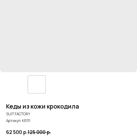
Кеды из кожи крокодила
SUIT FACTORY
Артикул:
KR111
62 500
р.
125 000
р.