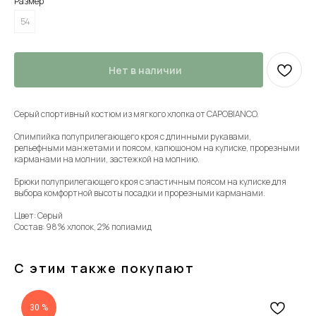
Размер
54
Нет в наличии
Серый спортивный костюм из мягкого хлопка от CAPOBIANCO.
Олимпийка полуприлегающего кроя с длинными рукавами,
рельефными манжетами и поясом, капюшоном на кулиске, прорезными
карманами на молнии, застежкой на молнию.
Брюки полуприлегающего кроя с эластичным поясом на кулиске для
выбора комфортной высоты посадки и прорезными карманами.
Цвет: Серый
Состав: 98% хлопок, 2% полиамид
С этим также покупают
30 %