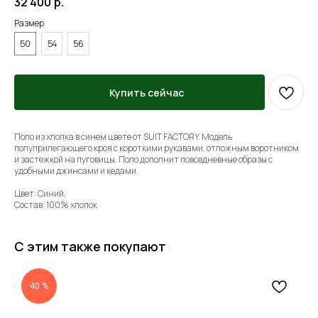
32 400
р.
Размер
50
54
56
Купить сейчас
Поло из хлопка в синем цвете от SUIT FACTORY. Модель
полуприлегающего кроя с короткими рукавами, отложным воротником
и застежкой на пуговицы. Поло дополнит повседневные образы с
удобными джинсами и кедами.
Цвет: Синий,
Состав: 100% хлопок
С этим также покупают
40 %