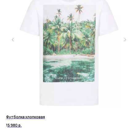
Футболка хлопковая
Ло
15 980
р.
27 