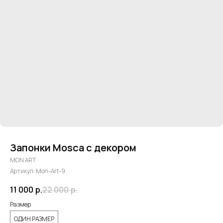
Запонки Mosca с декором
MON ART
Артикул:
Mon-Art-9
11 000
р.
22 000
р.
Размер
ОДИН РАЗМЕР