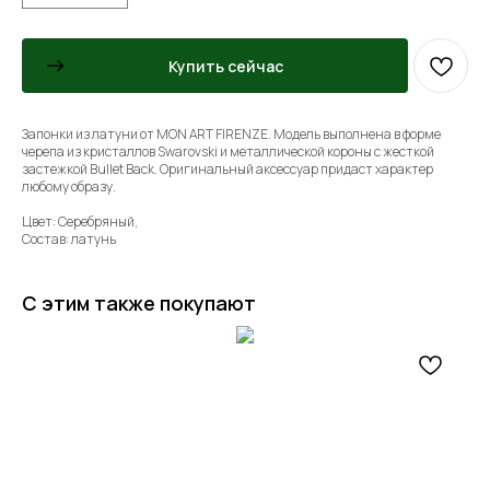
Купить сейчас
Запонки из латуни от MON ART FIRENZE. Модель выполнена в форме
черепа из кристаллов Swarovski и металлической короны с жесткой
застежкой Bullet Back. Оригинальный аксессуар придаст характер
любому образу.
Цвет: Серебряный,
Состав: латунь
С этим также покупают