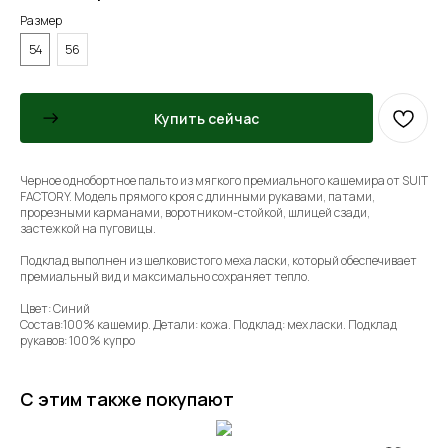
Размер
54
56
Купить сейчас
Черное однобортное пальто из мягкого премиального кашемира от SUIT
FACTORY. Модель прямого кроя с длинными рукавами, патами,
прорезными карманами, воротником-стойкой, шлицей сзади,
застежкой на пуговицы.
Подклад выполнен из шелковистого меха ласки, который обеспечивает
премиальный вид и максимально сохраняет тепло.
Цвет: Синий
Состав:100% кашемир. Детали: кожа. Подклад: мех ласки. Подклад
рукавов: 100% купро
С этим также покупают