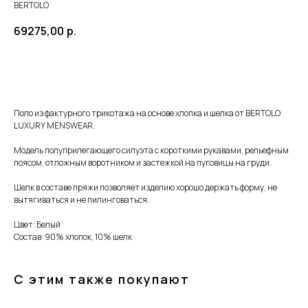
BERTOLO
69275,00
р.
Купить сейчас
Поло из фактурного трикотажа на основе хлопка и шелка от BERTOLO
LUXURY MENSWEAR.
Модель полуприлегающего силуэта с короткими рукавами, рельефным
поясом, отложным воротником и застежкой на пуговицы на груди.
Шелк в составе пряжи позволяет изделию хорошо держать форму, не
вытягиваться и не пилинговаться.
Цвет: Белый
Состав: 90% хлопок, 10% шелк
С этим также покупают