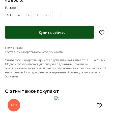
42 800
р.
Размер
50
52
54
56
58
60
Купить сейчас
Цвет: Синий
Состав: 75% шерсть мериноса, 25% шелк
Синее поло из шерсти мериноса с добавлением шелка от SUIT FACTORY.
Модель полуприлегающего силуэта с длинными рукавами,
эластичными манжетами и поясом, отложным воротником, застежкой
на пуговицы. Поло дополнит повседневные образы с джинсами или
брюками.
С этим также покупают
40 %