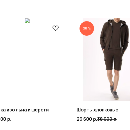
30 %
ка изо льна и шерсти
Шорты хлопковые
000
р.
26 600
р.
38 000
р.