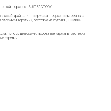
тонкой шерсти от SUIT FACTORY.
гающий крой, длинные рукава, прорезные карманы с
и отложной воротник, застежка на пуговицы, шлицы
адка, пояс со шлевками, прорезные карманы, застежка
ые стрелки.