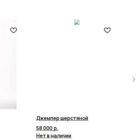
Джемпер шерстяной
Лож
58 000
р.
26 
Нет в наличии