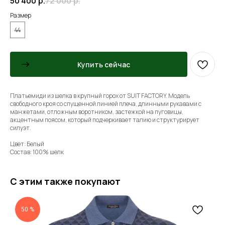
50 400
р.
72 000
р.
Размер
44
Купить сейчас
Платьемиди из шелка в крупный горох от SUIT FACTORY. Модель
свободного кроя со спущенной линией плеча, длинными рукавами с
манжетами, отложным воротником, застежкой на пуговицы,
акцентным поясом, который подчеркивает талию и структурирует
силуэт.
Цвет: Белый
Состав: 100% шелк
С этим также покупают
50 %