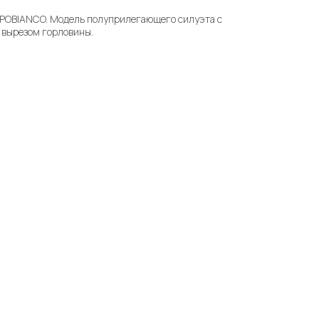
CAPOBIANCO. Модель полуприлегающего силуэта с
 вырезом горловины.