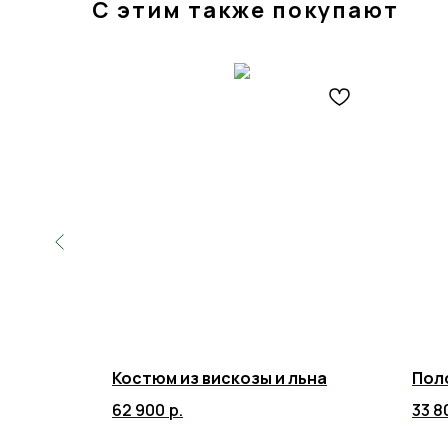
С этим также покупают
Костюм из вискозы и льна
Пол
62 900
р.
33 8