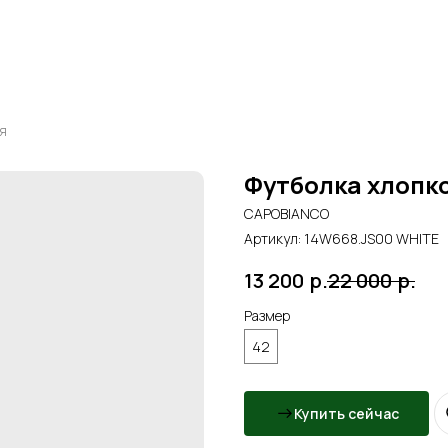
я
Футболка хлопк
CAPOBIANCO
Артикул:
14W668.JS00 WHITE
13 200
р.
22 000
р.
Размер
42
Купить сейчас