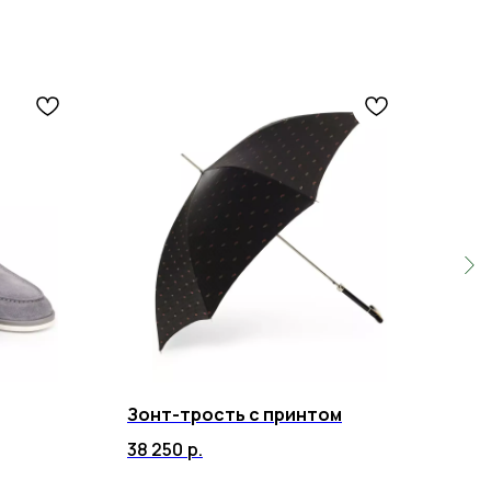
Зонт-трость с принтом
Дер
38 250
р.
70 