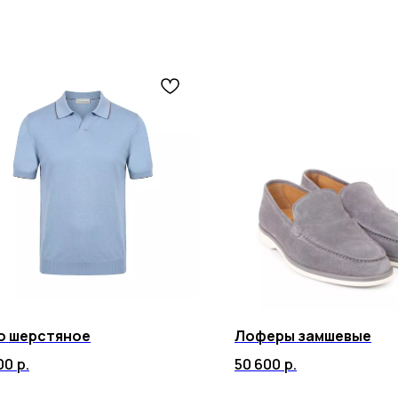
о шерстяное
Лоферы замшевые
00
р.
50 600
р.