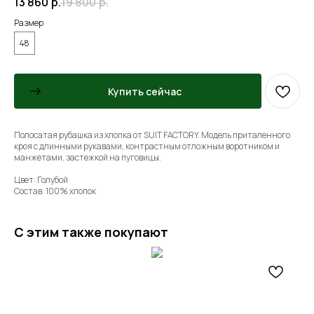
13 860
р.
19 800
р.
Размер
48
Купить сейчас
Полосатая рубашка из хлопка от SUIT FACTORY. Модель приталенного
кроя с длинными рукавами, контрастным отложным воротником и
манжетами, застежкой на пуговицы.
Цвет: Голубой
Состав: 100% хлопок
С этим также покупают