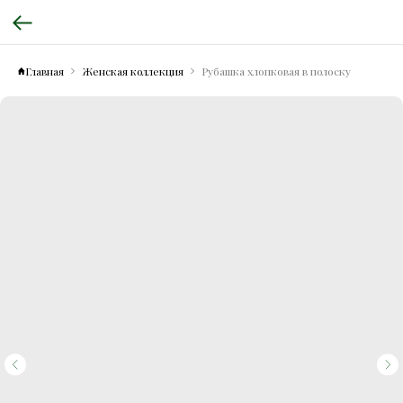
Главная
Женская коллекция
Рубашка хлопковая в полоску