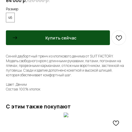
84 000
р.
120 000
р.
Размер
46
Купить сейчас
Синий двубортный тренч из хлопкового денима от SUIT FACTORY.
Модель свободного кроя с длинными рукавами, патами, погонами на
плечах, прорезными карманами, отложным воротником, застежкой на
пуговицы. Сзади изделие дополнено кокеткой и высокой шлицей,
которая обеспечивает комфортный шаг.
Цвет: Деним
Состав: 100% хлопок
С этим также покупают