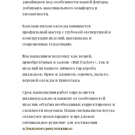
дизайнеров под особенности вашей фигуры,
добиваясь максимального комфорта и
элегантности.
Каждым видом одежды занимается
профильный мастер с глубокой экспертизой в
конструкции изделий, материалах и
современных тенденциях.
Мы выполняем подгонку как вещей,
приобретённых в салоне «Suit Factory», так и
изделий из вашего личного гардероба:
пиджаков, брюк и джинсов, сорочек, пальто,
верхней одежды и трикотажа.
Срок выполнения работ определяется
индивидуально и зависит от особенностей
изделия, объёма необходимых корректировок и
сложности подгонки. Наши специалисты всегда
согласуют сроки заранее и предложат
оптимальное решение для достижения
идеального результата.
Получить консультацию