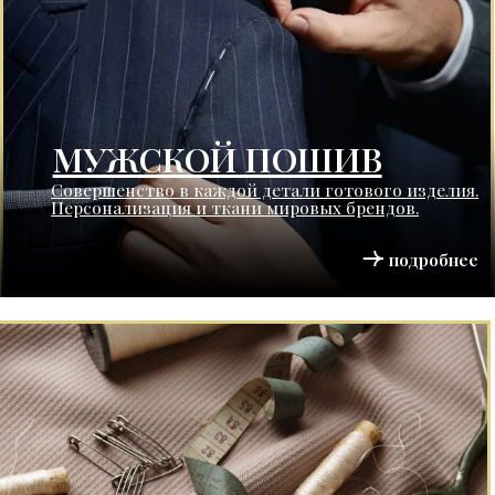
Персонализация и ткани мировых брендов.
подробнее
МУЖСКОЙ КАТАЛОГ
LookBook мужского гардероба от
стилиста салона Suit Factory
подробнее