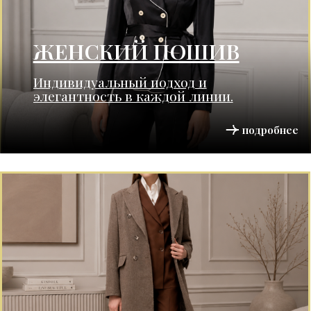
ЖЕНСКИЙ КАТАЛОГ
LookBook женского гардероба от
стилиста салона Suit Factory
подробнее
ТОРЖЕСТВЕННЫЕ
КОСТЮМЫ
Идеальный образ для особенного дня.
Безупречный крой и премиальные ткани.
подробнее