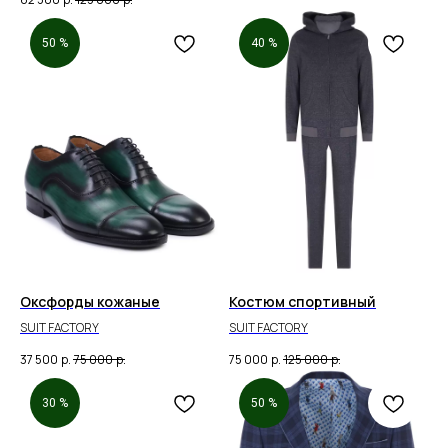
50 %
40 %
Оксфорды кожаные
Костюм спортивный
SUIT FACTORY
SUIT FACTORY
37 500
р.
75 000
р.
75 000
р.
125 000
р.
30 %
50 %