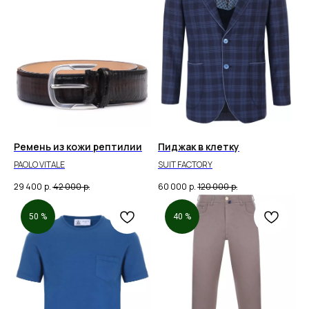
Ремень из кожи рептилии
Пиджак в клетку
PAOLO VITALE
SUIT FACTORY
29 400
р.
42 000
р.
60 000
р.
120 000
р.
50 %
40 %