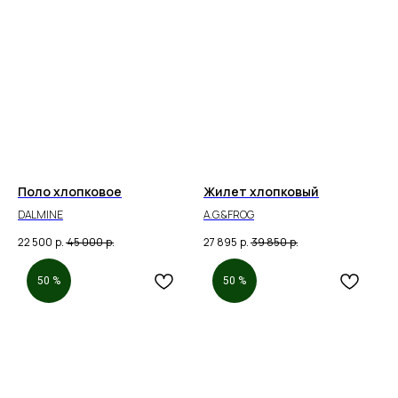
Поло хлопковое
Жилет хлопковый
DALMINE
A.G.&FROG
22 500
р.
45 000
р.
27 895
р.
39 850
р.
50 %
50 %