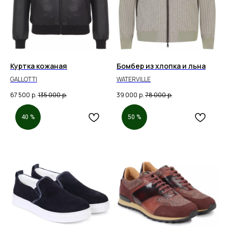
Куртка кожаная
Бомбер из хлопка и льна
GALLOTTI
WATERVILLE
67 500
р.
135 000
р.
39 000
р.
78 000
р.
40 %
50 %