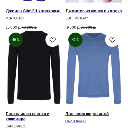
Джинсы Slim Fit хлопковые
Джемпер из шелка и хлопка
PORTOFINO
SUIT FACTORY
25 800
р.
43 000
р.
19 800
р.
33 000
р.
40 %
40 %
Лонгслив из хлопка и
Лонгслив шерстяной
кашемира
CAPOBIANCO
CAPOBIANCO