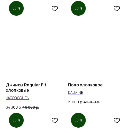
30 %
50 %
Джинсы Regular Fit
Поло хлопковое
хлопковые
DALMINE
JACOB COHEN
21 000
р.
42 000
р.
34 300
р.
49 000
р.
50 %
30 %