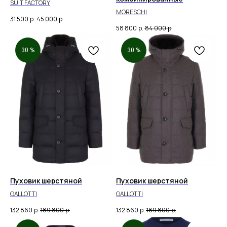
SUIT FACTORY
MORESCHI
31 500
р.
45 000
р.
58 800
р.
84 000
р.
30 %
30 %
Пуховик шерстяной
Пуховик шерстяной
GALLOTTI
GALLOTTI
132 860
р.
189 800
р.
132 860
р.
189 800
р.