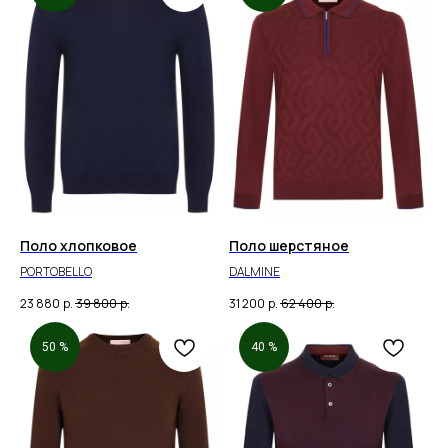
Поло хлопковое
Поло шерстяное
PORTOBELLO
DALMINE
23 880
р.
39 800
р.
31 200
р.
62 400
р.
50 %
40 %