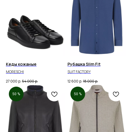
Кеды кожаные
Рубашка Slim Fit
MORESCHI
SUIT FACTORY
27 000
р.
54 000
р.
12 600
р.
18 000
р.
50 %
50 %