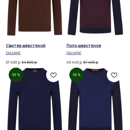
Свитер шерстяной
Поло шерстяное
DALMINE
DALMINE
27 400
р.
54 800
р.
40 440
р.
67 400
р.
50 %
50 %