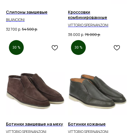
Слипоны замшевые
Кроссовки
комбинированные
BILANCIONI
VITTORIO SPERNANZONI
32 700
р.
54 500
р.
38 000
р.
76 000
р.
30 %
30 %
Ботинки замшевые на меху
Ботинки кожаные
VITTORIO SPERNANZONI
VITTORIO SPERNANZONI