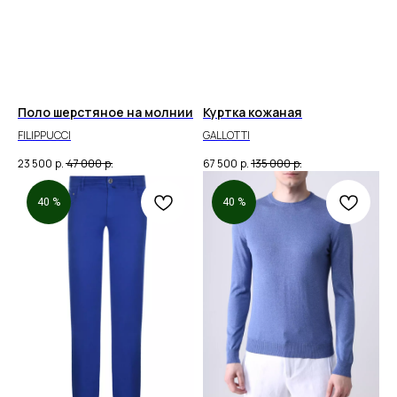
Поло шерстяное на молнии
Куртка кожаная
FILIPPUCCI
GALLOTTI
23 500
р.
47 000
р.
67 500
р.
135 000
р.
40 %
40 %