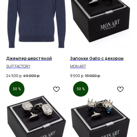
Джемпер шерстяной
Запонки Gallo с декором
SUIT FACTORY
MON ART
24 500
р.
49 000
р.
9 500
р.
19 000
р.
50 %
50 %