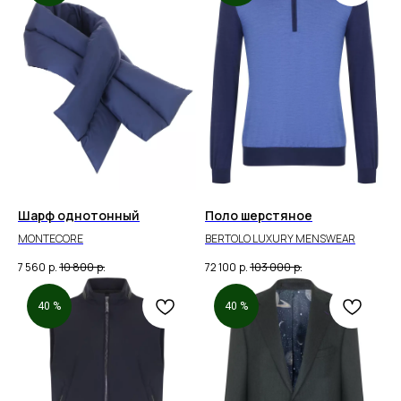
Шарф однотонный
Поло шерстяное
MONTECORE
BERTOLO LUXURY MENSWEAR
7 560
р.
10 800
р.
72 100
р.
103 000
р.
40 %
40 %