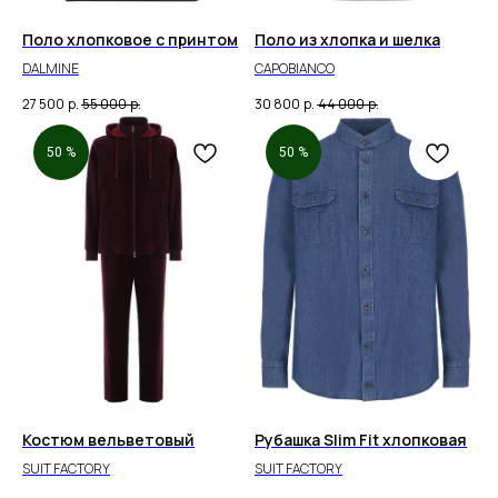
Поло хлопковое с принтом
Поло из хлопка и шелка
DALMINE
CAPOBIANCO
27 500
р.
55 000
р.
30 800
р.
44 000
р.
50 %
50 %
Костюм вельветовый
Рубашка Slim Fit хлопковая
SUIT FACTORY
SUIT FACTORY