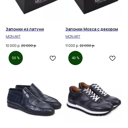
Запонки из латуни
Запонки Mosca с декором
MON ART
MON ART
10 000
р.
20 000
р.
11 000
р.
22 000
р.
50 %
40 %