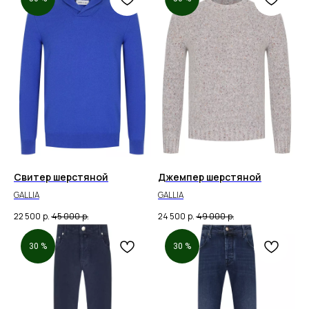
Свитер шерстяной
Джемпер шерстяной
GALLIA
GALLIA
22 500
р.
45 000
р.
24 500
р.
49 000
р.
30 %
30 %