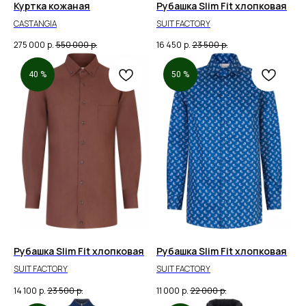
Куртка кожаная
Рубашка Slim Fit хлопковая
CASTANGIA
SUIT FACTORY
275 000
р.
550 000
р.
16 450
р.
23 500
р.
40 %
50 %
Рубашка Slim Fit хлопковая
Рубашка Slim Fit хлопковая
SUIT FACTORY
SUIT FACTORY
14 100
р.
23 500
р.
11 000
р.
22 000
р.