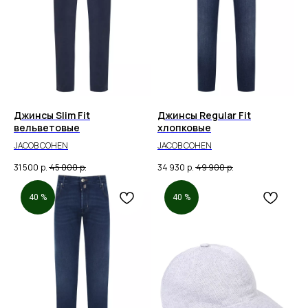
Джинсы Slim Fit
Джинсы Regular Fit
вельветовые
хлопковые
JACOB COHEN
JACOB COHEN
31 500
р.
45 000
р.
34 930
р.
49 900
р.
40 %
40 %