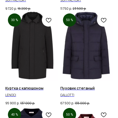
SUIT FACTORY
SUIT FACTORY
9 720
р.
16 200
р.
11 750
р.
23 500
р.
30 %
50 %
Куртка с капюшоном
Пуховик стеганый
LENOCI
GALLOTTI
95 900
р.
137 000
р.
67 500
р.
135 000
р.
40 %
50 %