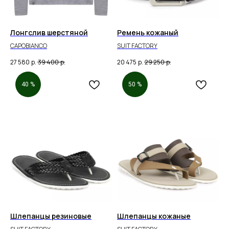
Лонгслив шерстяной
Ремень кожаный
CAPOBIANCO
SUIT FACTORY
27 580
р.
39 400
р.
20 475
р.
29 250
р.
40 %
50 %
Шлепанцы резиновые
Шлепанцы кожаные