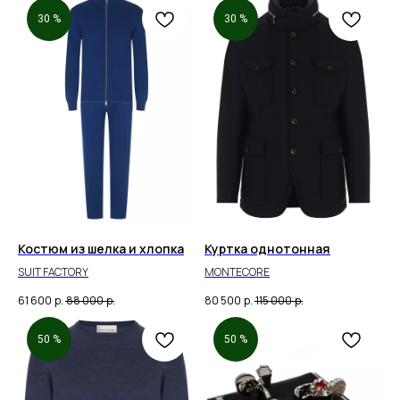
30 %
30 %
Костюм из шелка и хлопка
Куртка однотонная
SUIT FACTORY
MONTECORE
61 600
р.
88 000
р.
80 500
р.
115 000
р.
50 %
50 %