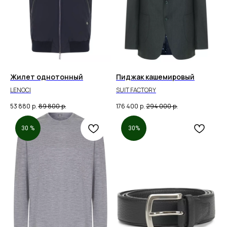
Жилет однотонный
Пиджак кашемировый
LENOCI
SUIT FACTORY
53 880
р.
89 800
р.
176 400
р.
294 000
р.
30 %
30%