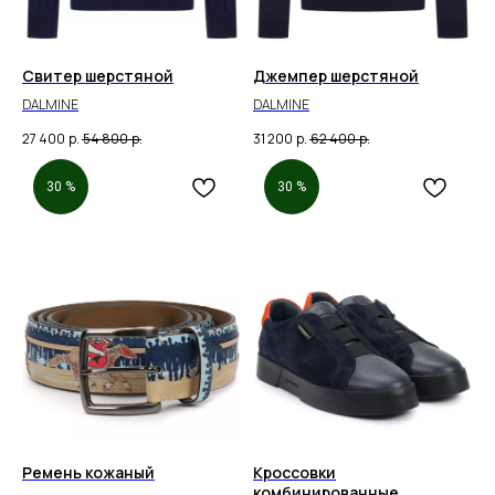
Свитер шерстяной
Джемпер шерстяной
DALMINE
DALMINE
27 400
р.
54 800
р.
31 200
р.
62 400
р.
30 %
30 %
Ремень кожаный
Кроссовки
комбинированные