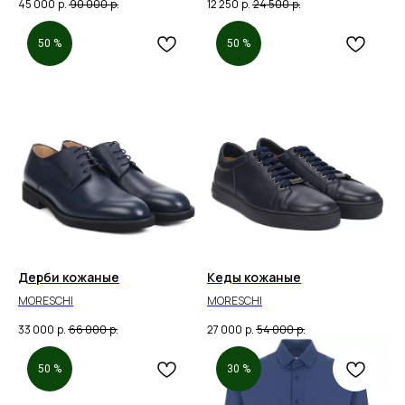
45 000
р.
90 000
р.
12 250
р.
24 500
р.
50 %
50 %
Дерби кожаные
Кеды кожаные
MORESCHI
MORESCHI
33 000
р.
66 000
р.
27 000
р.
54 000
р.
50 %
30 %