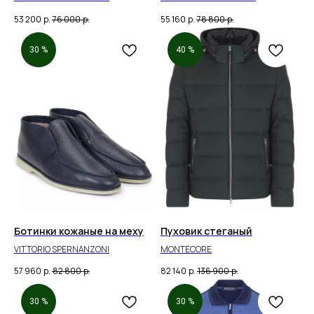
53 200
р.
76 000
р.
55 160
р.
78 800
р.
30 %
40 %
Ботинки кожаные на меху
Пуховик стеганый
VITTORIO SPERNANZONI
MONTECORE
57 960
р.
82 800
р.
82 140
р.
136 900
р.
30 %
30 %