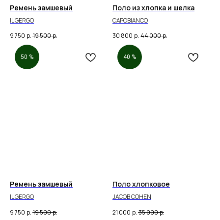
Ремень замшевый
Поло из хлопка и шелка
IL GERGO
CAPOBIANCO
9 750
р.
19 500
р.
30 800
р.
44 000
р.
50 %
40 %
Ремень замшевый
Поло хлопковое
IL GERGO
JACOB COHEN
9 750
р.
19 500
р.
21 000
р.
35 000
р.