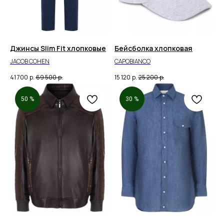
Джинсы Slim Fit хлопковые
Бейсболка хлопковая
JACOB COHEN
CAPOBIANCO
41 700
р.
69 500
р.
15 120
р.
25 200
р.
50 %
30 %