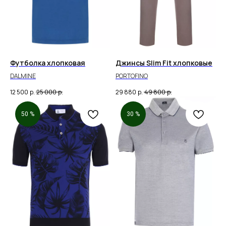
Футболка хлопковая
Джинсы Slim Fit хлопковые
DALMINE
PORTOFINO
12 500
р.
25 000
р.
29 880
р.
49 800
р.
50 %
30 %